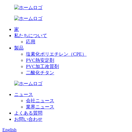
家
私たちについて
応用
製品
塩素化ポリエチレン（CPE）
PVC熱安定剤
PVC加工改質剤
二酸化チタン
ニュース
会社ニュース
業界ニュース
よくある質問
お問い合わせ
English