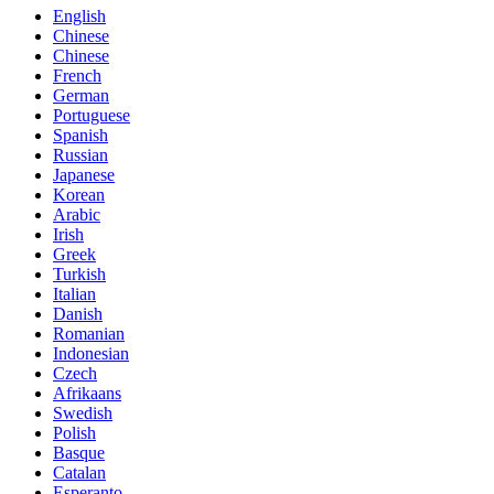
English
Chinese
Chinese
French
German
Portuguese
Spanish
Russian
Japanese
Korean
Arabic
Irish
Greek
Turkish
Italian
Danish
Romanian
Indonesian
Czech
Afrikaans
Swedish
Polish
Basque
Catalan
Esperanto