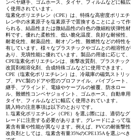
ンベヤ継手、ゴムホース、タイヤ、フィルムなどに幅広
く使用されています。
塩素化ポリエチレン（CPE）は、特殊な高密度ポリエチ
レン中の水素原子を塩素原子で置換することによって作
られる、結晶性または微結晶性の白色の微細粒状弾性材
料です。優れた柔軟性、低い脆化温度、良好な耐候性、
耐老化性、耐薬品性、耐オゾン性、難燃性などの特性を
有しています。様々なプラスチックやゴムとの相溶性が
あり、充填性能に優れています。製品の用途に応じて、
CPE塩素化ポリエチレンは、衝撃改質剤、プラスチック
改質剤相溶化剤、合成特殊ゴムなどに使用できます。
CPE（塩素化ポリエチレン）は、冷蔵庫の磁気ストリッ
プ、PVC製のドアや窓のプロファイル、パイプシート、
継手、ブラインド、電線やケーブルの被覆、防水ロー
ル、難燃性コンベヤジョイント、ゴムホース、自動車用
タイヤ、フィルムなどに幅広く使用されています。
購入時の注意事項は以下のとおりです。
1. 塩素化ポリエチレン（CPE）を選ぶ際には、適切なグ
レードに注意する必要があります。グレードによって塩
素含有量や性能が異なります。例えば、PVCの耐衝撃性
改良剤としては、塩素含有量35%のCPE135Aを選ぶべき
です。