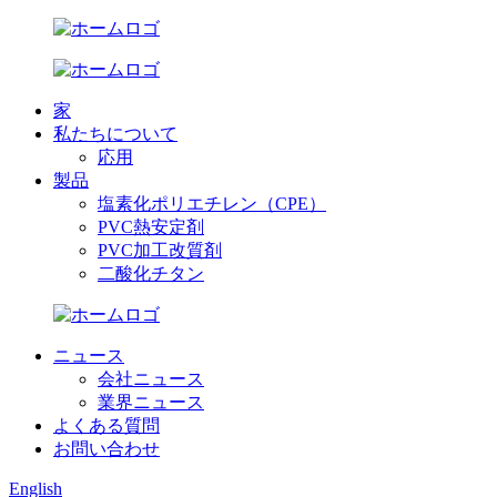
家
私たちについて
応用
製品
塩素化ポリエチレン（CPE）
PVC熱安定剤
PVC加工改質剤
二酸化チタン
ニュース
会社ニュース
業界ニュース
よくある質問
お問い合わせ
English